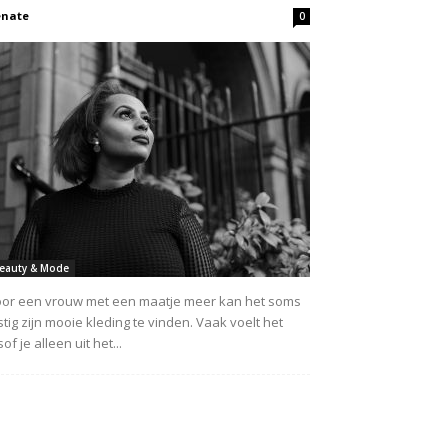
enate
0
eauty & Mode
or een vrouw met een maatje meer kan het soms
stig zijn mooie kleding te vinden. Vaak voelt het
sof je alleen uit het...