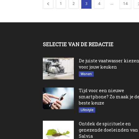
...
1
2
3
4
14
SELECTIE VAN DE REDACTIE
De juiste vaatwasser kieze
voor jouw keuken
Wonen
Tijd voor een nieuwe
smartphone? Zo maak je d
beste keuze
Lifestyle
Ontdek de spirituele en
genezende doeleinden van
Salvia