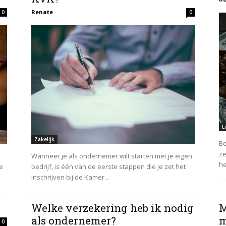
Renate
0
0
L
Zakelijk
Be
ze
Wanneer je als ondernemer wilt starten met je eigen
he
e
bedrijf, is één van de eerste stappen die je zet het
inschrijven bij de Kamer...
Welke verzekering heb ik nodig
M
als ondernemer?
m
0