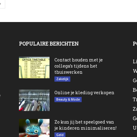
POPULAIRE BERICHTEN
P
n
Contact houden met je
L
collega’s tijdens het
W
thuiswerken
Zakelijk
G
B
Online je kleding verkopen
e
T
Beauty & Mode
Z
G
Zo kun jij het speelgoed van
U
je kinderen minimaliseren!
Geld