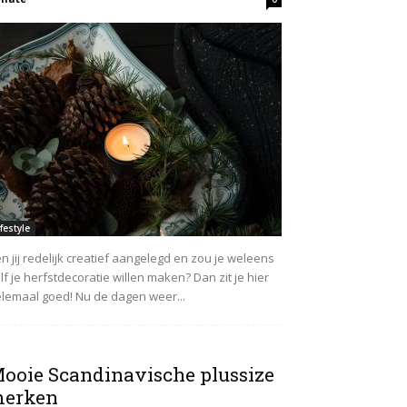
ifestyle
n jij redelijk creatief aangelegd en zou je weleens
lf je herfstdecoratie willen maken? Dan zit je hier
lemaal goed! Nu de dagen weer...
ooie Scandinavische plussize
erken