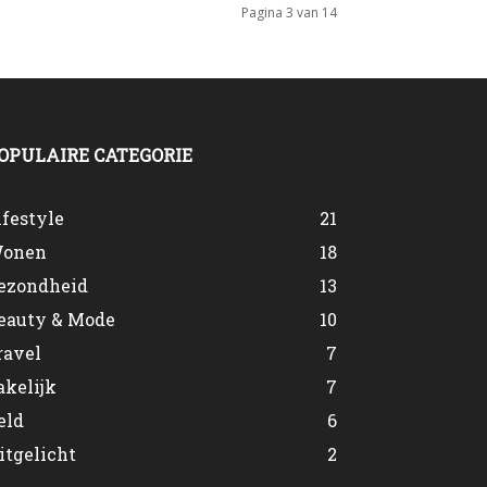
Pagina 3 van 14
OPULAIRE CATEGORIE
ifestyle
21
onen
18
ezondheid
13
eauty & Mode
10
ravel
7
akelijk
7
eld
6
itgelicht
2