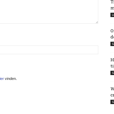
T
m
L
O
d
G
H
t
G
ier
vinden.
W
c
G