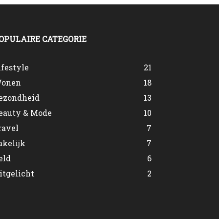
OPULAIRE CATEGORIE
ifestyle
21
onen
18
ezondheid
13
eauty & Mode
10
ravel
7
akelijk
7
eld
6
itgelicht
2