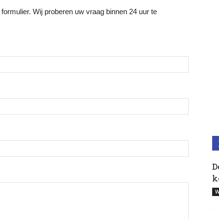
ormulier. Wij proberen uw vraag binnen 24 uur te
D
k
W