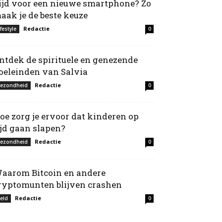
ijd voor een nieuwe smartphone? Zo
aak je de beste keuze
Redactie
ifestyle
0
ntdek de spirituele en genezende
oeleinden van Salvia
Redactie
ezondheid
0
oe zorg je ervoor dat kinderen op
ijd gaan slapen?
Redactie
ezondheid
0
aarom Bitcoin en andere
ryptomunten blijven crashen
Redactie
eld
0