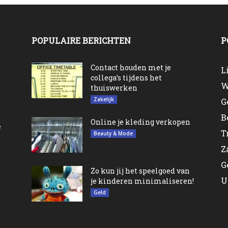
POPULAIRE BERICHTEN
P
n
Contact houden met je
L
collega’s tijdens het
W
thuiswerken
Zakelijk
G
B
Online je kleding verkopen
e
T
Beauty & Mode
Z
G
Zo kun jij het speelgoed van
U
je kinderen minimaliseren!
Geld