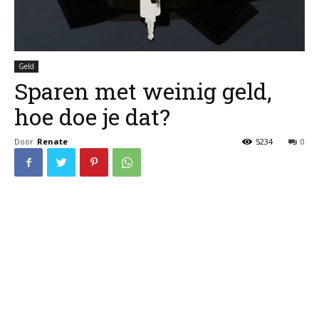
Geld
Sparen met weinig geld,
hoe doe je dat?
Door
Renate
5234
0