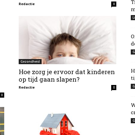
T
Redactie
0
m
L
O
d
G
Gezondheid
H
Hoe zorg je ervoor dat kinderen
t
op tijd gaan slapen?
G
Redactie
0
0
W
c
G