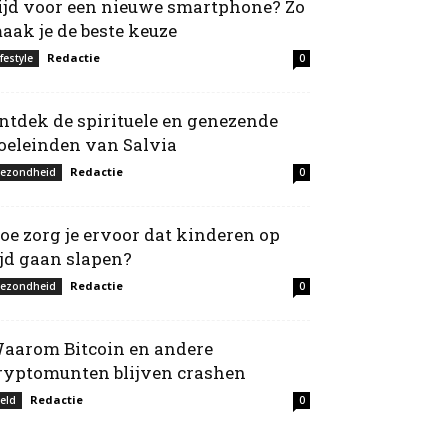
ijd voor een nieuwe smartphone? Zo
aak je de beste keuze
Redactie
ifestyle
0
ntdek de spirituele en genezende
oeleinden van Salvia
Redactie
ezondheid
0
oe zorg je ervoor dat kinderen op
ijd gaan slapen?
Redactie
ezondheid
0
aarom Bitcoin en andere
ryptomunten blijven crashen
Redactie
eld
0