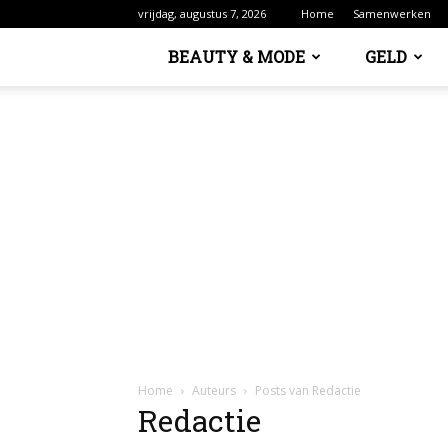
vrijdag, augustus 7, 2026
Home
Samenwerken
BEAUTY & MODE
GELD
Home
Auteurs
Posts van Redactie
Redactie