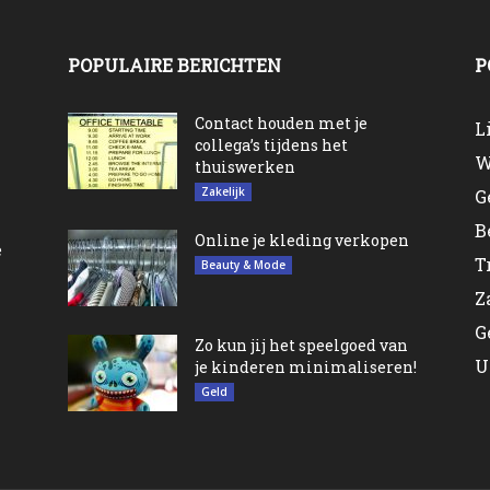
POPULAIRE BERICHTEN
P
n
Contact houden met je
L
collega’s tijdens het
W
thuiswerken
Zakelijk
G
B
Online je kleding verkopen
e
T
Beauty & Mode
Z
G
Zo kun jij het speelgoed van
U
je kinderen minimaliseren!
Geld