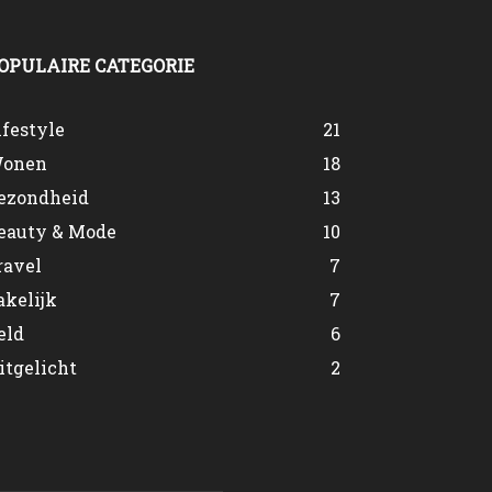
OPULAIRE CATEGORIE
ifestyle
21
onen
18
ezondheid
13
eauty & Mode
10
ravel
7
akelijk
7
eld
6
itgelicht
2