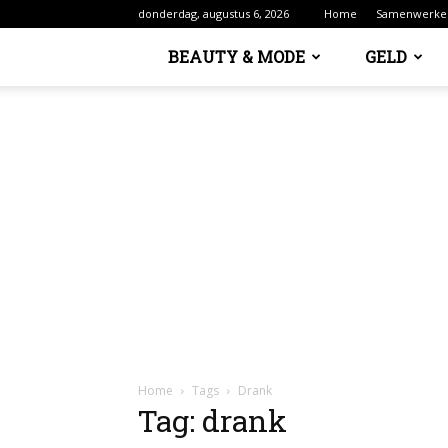
donderdag, augustus 6, 2026
Home
Samenwerke
BEAUTY & MODE
GELD
Home
Tags
Drank
Tag: drank