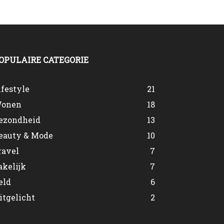
OPULAIRE CATEGORIE
ifestyle
21
onen
18
ezondheid
13
eauty & Mode
10
ravel
7
akelijk
7
eld
6
itgelicht
2