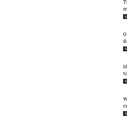
T
m
L
O
d
G
H
t
G
W
c
G