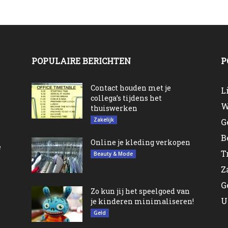
POPULAIRE BERICHTEN
P
n
Contact houden met je
L
collega’s tijdens het
W
thuiswerken
Zakelijk
G
B
Online je kleding verkopen
e
T
Beauty & Mode
Z
G
Zo kun jij het speelgoed van
U
je kinderen minimaliseren!
Geld