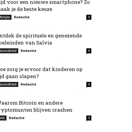
ijd voor een nieuwe smartphone? Zo
aak je de beste keuze
Redactie
ifestyle
0
ntdek de spirituele en genezende
oeleinden van Salvia
Redactie
ezondheid
0
oe zorg je ervoor dat kinderen op
ijd gaan slapen?
Redactie
ezondheid
0
aarom Bitcoin en andere
ryptomunten blijven crashen
Redactie
eld
0