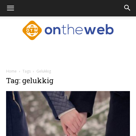
Ontheweb.nl
Home
Tags
Gelukkig
Tag: gelukkig