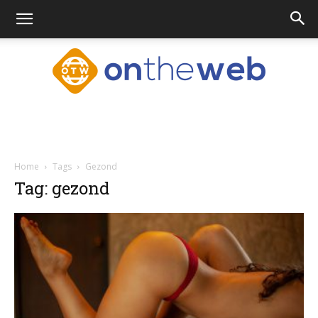
Ontheweb.nl
Home
Tags
Gezond
Tag: gezond