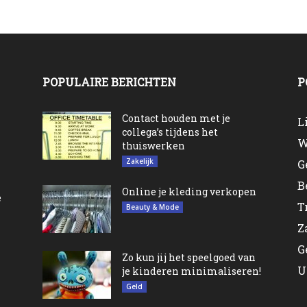
POPULAIRE BERICHTEN
P
n
Contact houden met je
L
collega’s tijdens het
W
thuiswerken
Zakelijk
G
B
Online je kleding verkopen
e
T
Beauty & Mode
Z
G
Zo kun jij het speelgoed van
U
je kinderen minimaliseren!
Geld