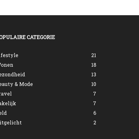
OPULAIRE CATEGORIE
ifestyle
21
onen
18
ezondheid
13
eauty & Mode
10
ravel
7
akelijk
7
eld
6
itgelicht
2