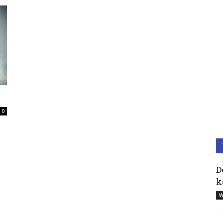
0
D
k
W