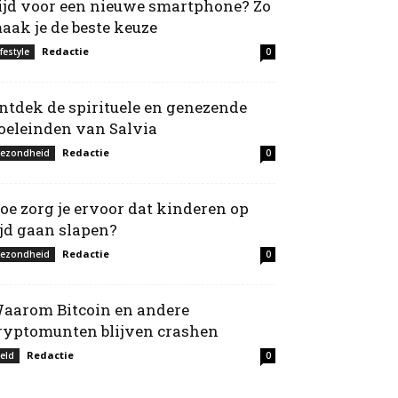
ijd voor een nieuwe smartphone? Zo
aak je de beste keuze
Redactie
ifestyle
0
ntdek de spirituele en genezende
oeleinden van Salvia
Redactie
ezondheid
0
oe zorg je ervoor dat kinderen op
ijd gaan slapen?
Redactie
ezondheid
0
aarom Bitcoin en andere
ryptomunten blijven crashen
Redactie
eld
0