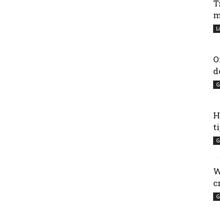
T
m
L
O
d
G
H
t
G
W
c
G