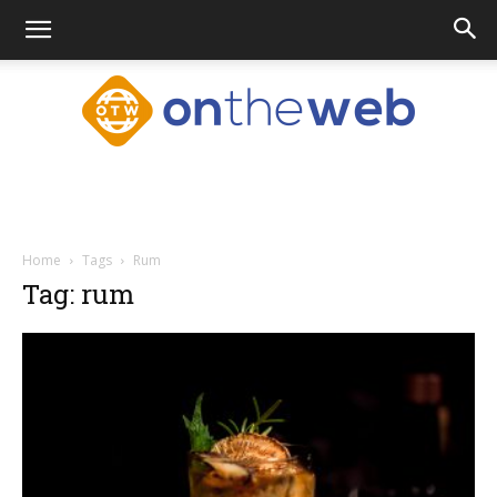
Ontheweb.nl
Home
Tags
Rum
Tag: rum