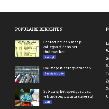
POPULAIRE BERICHTEN
P
n
Contact houden met je
L
collega’s tijdens het
W
thuiswerken
Zakelijk
G
B
Online je kleding verkopen
e
T
Beauty & Mode
Z
G
Zo kun jij het speelgoed van
U
je kinderen minimaliseren!
Geld