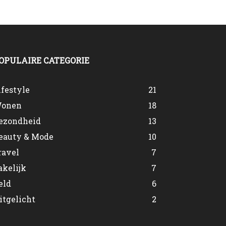
OPULAIRE CATEGORIE
ifestyle
21
onen
18
ezondheid
13
eauty & Mode
10
ravel
7
akelijk
7
eld
6
itgelicht
2