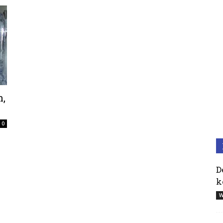
,
0
D
k
W