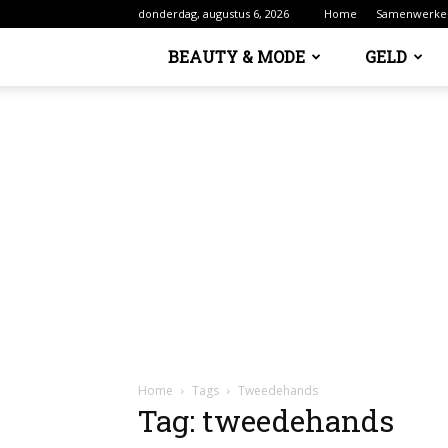
donderdag, augustus 6, 2026
Home
Samenwerke
BEAUTY & MODE
GELD
Home
Tags
Tweedehands
Tag: tweedehands