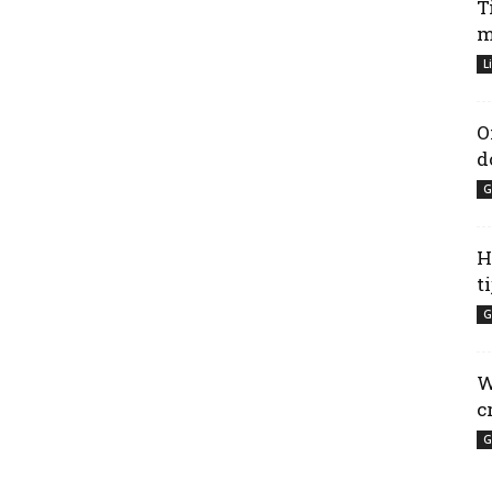
T
m
L
O
d
G
H
t
G
W
c
G