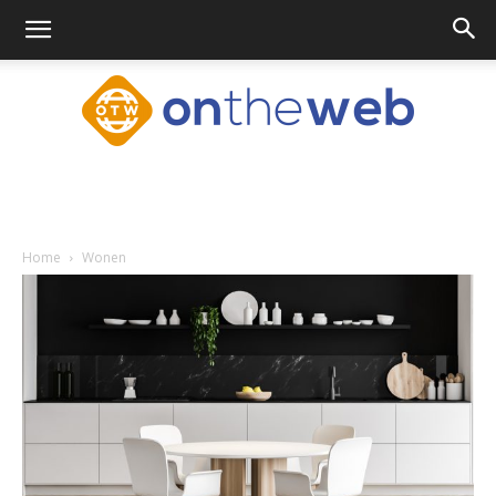
Ontheweb.nl
Home
Wonen