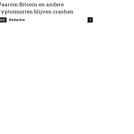
aarom Bitcoin en andere
ryptomunten blijven crashen
Redactie
eld
0