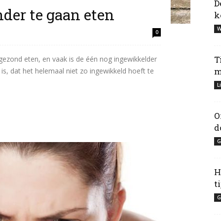
D
der te gaan eten
k
W
0
T
 gezond eten, en vaak is de één nog ingewikkelder
m
s, dat het helemaal niet zo ingewikkeld hoeft te
L
O
d
G
H
t
G