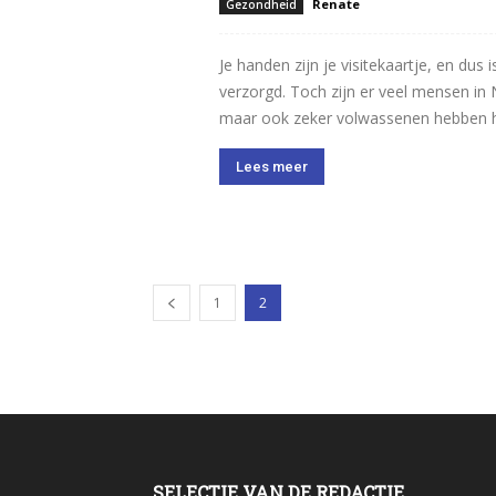
Renate
Gezondheid
Je handen zijn je visitekaartje, en dus 
verzorgd. Toch zijn er veel mensen in N
maar ook zeker volwassenen hebben hie
Lees meer
1
2
SELECTIE VAN DE REDACTIE