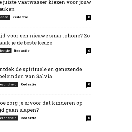
e juiste vaatwasser kiezen voor jouw
euken
Redactie
onen
0
ijd voor een nieuwe smartphone? Zo
aak je de beste keuze
Redactie
ifestyle
0
ntdek de spirituele en genezende
oeleinden van Salvia
Redactie
ezondheid
0
oe zorg je ervoor dat kinderen op
ijd gaan slapen?
Redactie
ezondheid
0