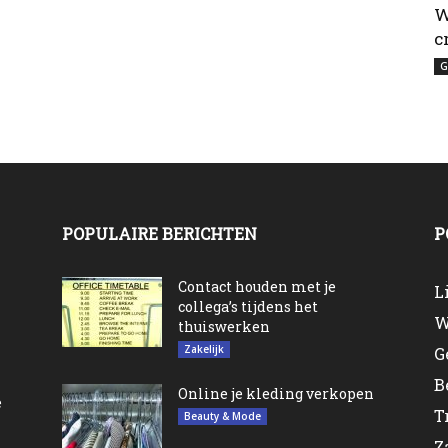
W
c
G
POPULAIRE BERICHTEN
P
n
Contact houden met je
L
collega’s tijdens het
W
thuiswerken
Zakelijk
G
B
Online je kleding verkopen
e
T
Beauty & Mode
Z