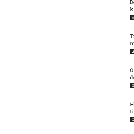
D
k
W
T
m
L
O
d
G
H
t
G