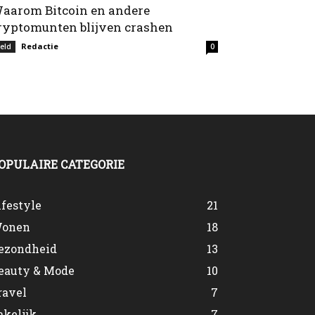
aarom Bitcoin en andere
ryptomunten blijven crashen
Redactie
eld
0
OPULAIRE CATEGORIE
ifestyle
21
onen
18
ezondheid
13
eauty & Mode
10
ravel
7
akelijk
7