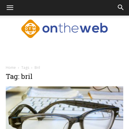
Ontheweb.nl
Home
Tags
Bril
Tag: bril