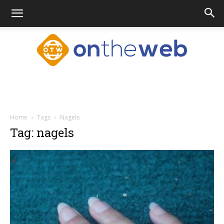
Ontheweb.nl
Home
Tags
Nagels
Tag: nagels