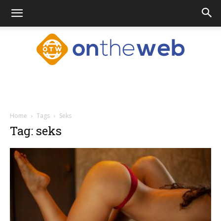
Ontheweb.nl
Home
Tags
Seks
Tag: seks