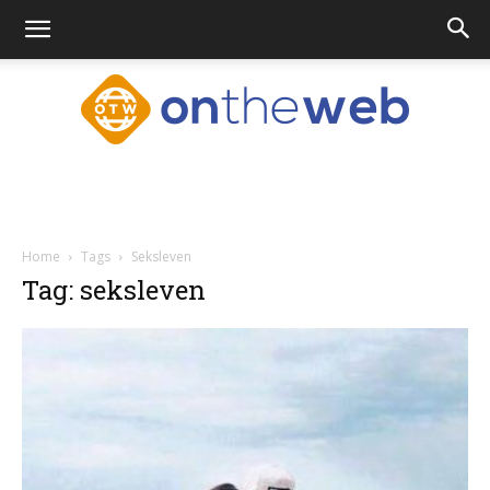
Ontheweb.nl
Home
Tags
Seksleven
Tag: seksleven