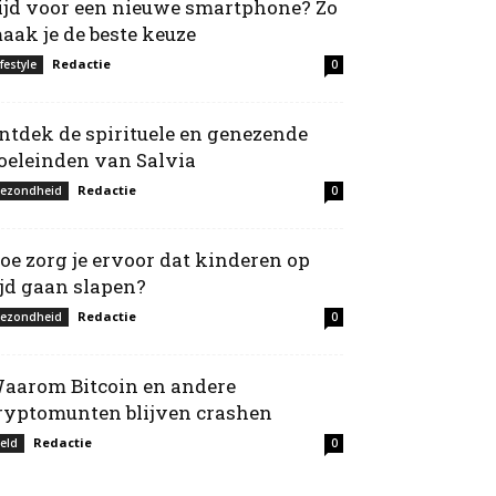
ijd voor een nieuwe smartphone? Zo
aak je de beste keuze
Redactie
ifestyle
0
ntdek de spirituele en genezende
oeleinden van Salvia
Redactie
ezondheid
0
oe zorg je ervoor dat kinderen op
ijd gaan slapen?
Redactie
ezondheid
0
aarom Bitcoin en andere
ryptomunten blijven crashen
Redactie
eld
0