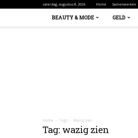
zaterdag, augustus 8, 2026
Home
Samenwerken
BEAUTY & MODE
GELD
Home
Tags
Wazig zien
Tag: wazig zien