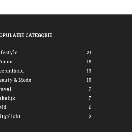
OPULAIRE CATEGORIE
ifestyle
21
onen
18
ezondheid
13
eauty & Mode
10
ravel
7
akelijk
7
eld
6
itgelicht
2