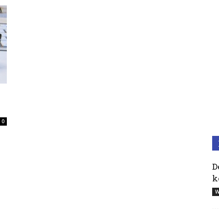
0
D
k
W