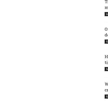
T
m
L
O
d
G
H
t
G
W
c
G