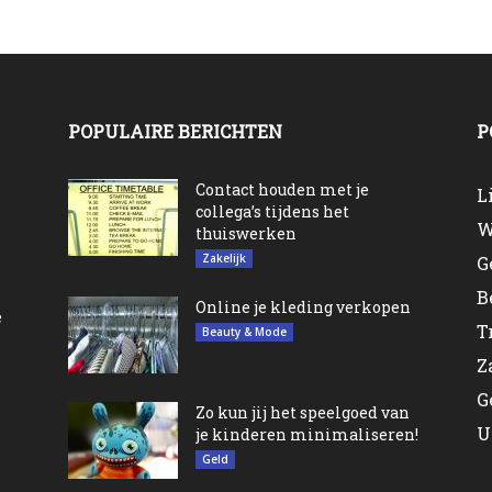
POPULAIRE BERICHTEN
P
n
Contact houden met je
L
collega’s tijdens het
W
thuiswerken
Zakelijk
G
B
Online je kleding verkopen
e
T
Beauty & Mode
Z
G
Zo kun jij het speelgoed van
U
je kinderen minimaliseren!
Geld