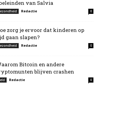
oeleinden van Salvia
Redactie
ezondheid
0
oe zorg je ervoor dat kinderen op
ijd gaan slapen?
Redactie
ezondheid
0
aarom Bitcoin en andere
ryptomunten blijven crashen
Redactie
eld
0