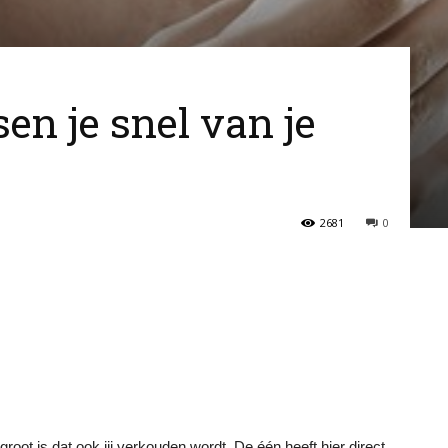
sen je snel van je
2681
0
root is dat ook jij verkouden wordt. De één heeft hier direct