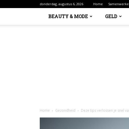
donderdag, augustus 6, 2026
Home
Samenwerke
BEAUTY & MODE
GELD
Home
Gezondheid
Deze tips verlossen je snel v