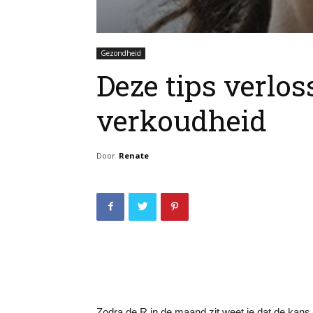
Gezondheid
Deze tips verlos
verkoudheid
Door
Renate
Zodra de R in de maand zit weet je dat de kans g