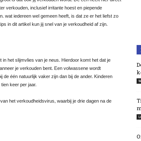
ter verkouden, inclusief irritante hoest en piepende
n. wat iedereen wel gemeen heeft, is dat ze er het liefst zo
 in dit artikel kun jij snel van je verkoudheid af zijn.
t in het slijmvlies van je neus. Hierdoor komt het dat je
D
wanneer je verkouden bent. Een volwassene wordt
k
j de één natuurlijk vaker zijn dan bij de ander. Kinderen
W
tien keer per jaar.
T
van het verkoudheidsvirus, waarbij je drie dagen na de
m
L
O