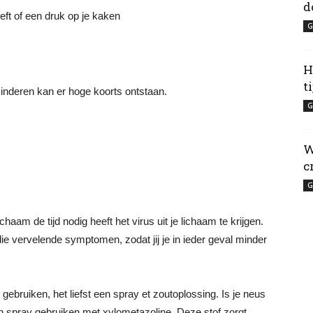
d
reft of een druk op je kaken
G
H
t
j kinderen kan er hoge koorts ontstaan.
G
W
c
G
haam de tijd nodig heeft het virus uit je lichaam te krijgen.
e vervelende symptomen, zodat jij je in ieder geval minder
gebruiken, het liefst een spray et zoutoplossing. Is je neus
en spray gebruiken met xylometazoline. Deze stof zorgt