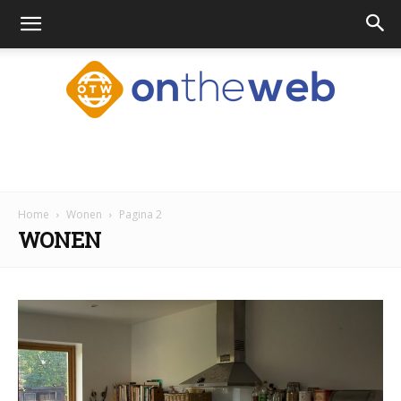
Ontheweb.nl
Home
Wonen
Pagina 2
WONEN